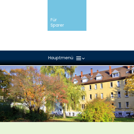
Für
Sparer
Navigation
überspringen
Hauptmenü