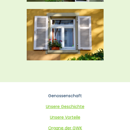
Navigation
Genossenschaft
überspringen
Unsere Geschichte
Unsere Vorteile
Organe der GWK