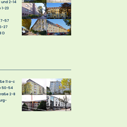
1 und 2-14
e 1-23
37-57
5-27
8 D
ße 11 a-c
ße 50-54
traße 2-8
urg-