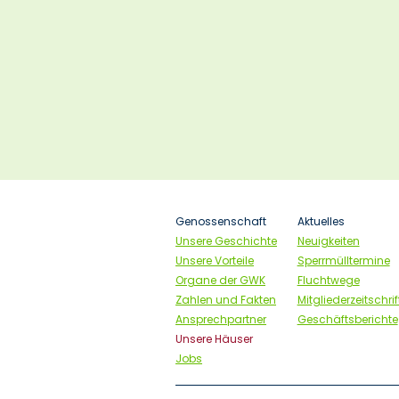
Navigation
Genossenschaft
Aktuelles
überspringen
Unsere Geschichte
Neuigkeiten
Unsere Vorteile
Sperrmülltermine
Organe der GWK
Fluchtwege
Zahlen und Fakten
Mitgliederzeitschri
Ansprechpartner
Geschäftsberichte
Unsere Häuser
Jobs
Navigation