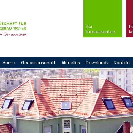
Navigation
überspringen
Für
F
Interessenten
M
Home
Genossenschaft
Aktuelles
Downloads
Kontakt