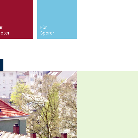
ür
Für
ieter
Sparer