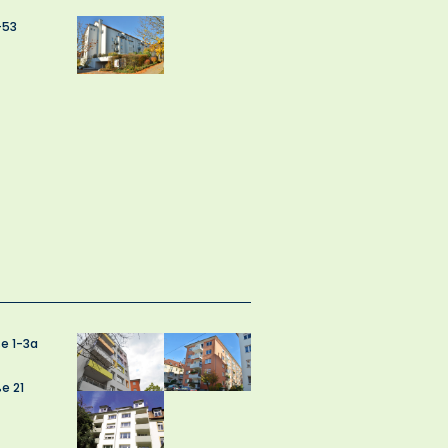
-53
e 1-3a
e 21