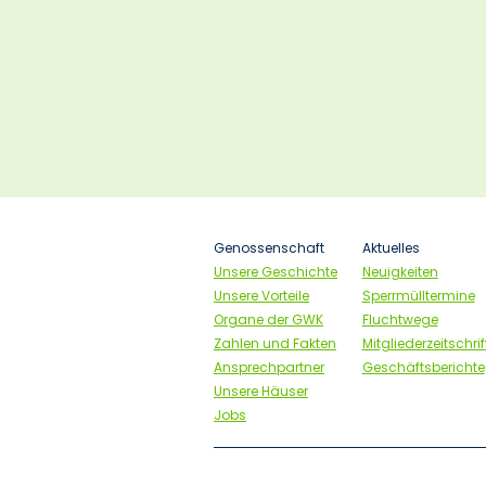
Navigation
Genossenschaft
Aktuelles
überspringen
Unsere Geschichte
Neuigkeiten
Unsere Vorteile
Sperrmülltermine
Organe der GWK
Fluchtwege
Zahlen und Fakten
Mitgliederzeitschri
Ansprechpartner
Geschäftsberichte
Unsere Häuser
Jobs
Navigation
überspringen