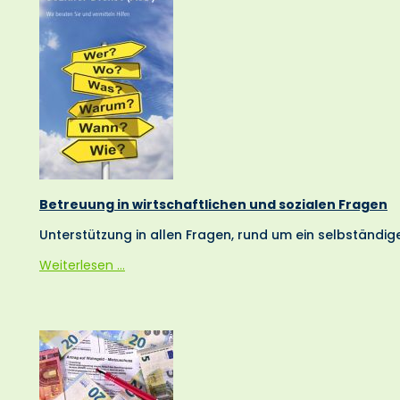
Betreuung in wirtschaftlichen und sozialen Fragen
Unterstützung in allen Fragen, rund um ein selbständige
Betreuung
Weiterlesen …
in
wirtschaftlichen
und
sozialen
Fragen