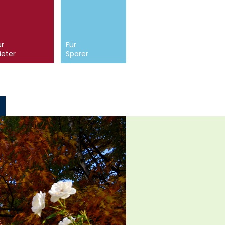
ür
Für
ieter
Sparer