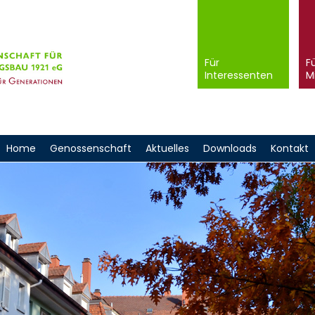
Navigation
überspringen
Für
F
Interessenten
M
Home
Genossenschaft
Aktuelles
Downloads
Kontakt